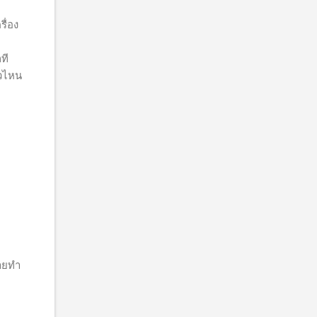
รื่อง
ที
ัวไหน
่ายทำ