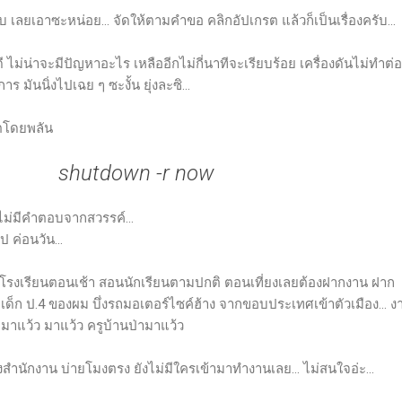
ครับ เลยเอาซะหน่อย... จัดให้ตามคำขอ คลิกอัปเกรต แล้วก็เป็นเรื่องครับ...
ไม่น่าจะมีปัญหาอะไร เหลืออีกไม่กี่นาทีจะเรียบร้อย เครื่องดันไม่ทำต่อ.
มันนิ่งไปเฉย ๆ ซะงั้น ยุ่งละซิ...
บูตโดยพลัน
shutdown -r now
ไม่มีคำตอบจากสวรรค์...
ป ค่อนวัน...
โรงเรียนตอนเช้า สอนนักเรียนตามปกติ ตอนเที่ยงเลยต้องฝากงาน ฝาก
 เด็ก ป.4 ของผม บึ่งรถมอเตอร์ไซค์ฮ้าง จากขอบประเทศเข้าตัวเมือง... งาน
5 มาแว้ว มาแว้ว ครูบ้านป่ามาแว้ว
งสำนักงาน บ่ายโมงตรง ยังไม่มีใครเข้ามาทำงานเลย... ไม่สนใจอ่ะ...