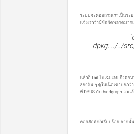
ระบบจะคอยถามเราเป็นระยะ ก็
แจ้งเราว่ามีข้อผิดพลาดมาก
"
dpkg: ../../s
แล้วก็ fail ไปเฉยเลย ถึงตอนนี
ลองค้น ๆ ดูในเน็ตเขาบอกว่
ที่ DBUS กับ bindgraph ว่าแล้
คอยสักพักก็เรียบร้อย จากนั้