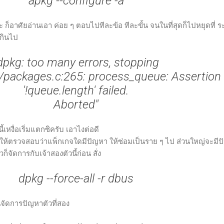
apkg --configure -a
อาศัยอ่านเอา ค่อย ๆ ตอบไปทีละข้อ ทีละขั้น จนในที่สุดก็ไปหยุดที่ 
เกินไป
dpkg: too many errors, stopping
rc/packages.c:265: process_queue: Assertion
'!queue.length' failed.
Aborted"
้เหงื่อเริ่มแตกซิครับ เอาไงต่อดี
าให้ตรวจสอบว่าแพ็กเกจใดมีปัญหา ให้ซ่อมเป็นราย ๆ ไป ส่วนใหญ่จะมี
วก็จัดการกับเจ้าสองตัวนี้ก่อน สั่ง
dpkg --force-all -r dbus
นจัดการปัญหาตัวที่สอง