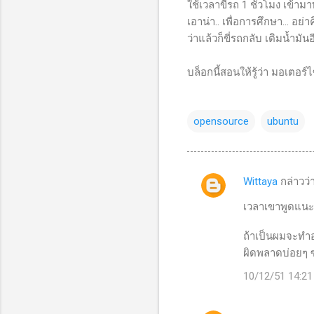
ใช้เวลาขี่รถ 1 ชั่วโมง เข้าม
เอาน่า.. เพื่อการศึกษา... อย่า
ว่าแล้วก็ขี่รถกลับ เติมน้ำมั
บล็อกนี้สอนให้รู้ว่า มอเตอร์ไ
opensource
ubuntu
Wittaya
กล่าวว่
ค
ว
เวลาเขาพูดแนะ
า
ถ้าเป็นผมจะทำอ
ม
ผิดพลาดบ่อยๆ 
คิ
10/12/51 14:21
ด
เ