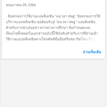
ว
พฤษภาคม 09, 2566
า
ข้อตกลงการใช้งานแอพลิเคชัน "ลงเวลา สพฐ." ข้อตกลงการใช้
ม
บริการแอปพลิเคชั่น ขอต้อนรับสู่ "ลงเวลา สพฐ." แอพลิเคชัน
สำหรับการนำเสนอข่าวสารทางการศึกษา ข้อกำหนดและ
เงื่อนไขทั้งหมดในเอกสารฉบับนี้ใช้บังคับสำหรับการที่ท่านเข้า
ใช้งานแอปพลิเคชันทางโทรศัพท์มือถือหรือสมาร์ทโพน ถือว่า
ท่านรับทราบและยอมรับ เงื่อนไขและข้อกำหนดต่างๆ เหล่านี้
ทั้งหมดแล้ว ดังนั้นหากท่านไม่ตกลงที่จะผูกพันตามข้อกำหนด
อ่านเพิ่มเติม
ข้อใดข้อหนึ่งหรือทั้งหมด กรุณายกเลิกการใช้แอปพลิเคชันทาง
โทรศัพท์มือถือหรือสมาร์ทโฟน หน่วยงานขอสงวนสิทธิในการ
แก้ไขหรือเปลี่ยนแปลงข้อกำหนดการใช้ นโยบาย หรือคู่มือใดๆ
ตลอดเวลาตามดุลยพินิจของหน่วยงานแต่เพียงผู้เดียว ซึ่งการ
แก้ไขหรือเปลี่ยนแปลงดังกล่าวจะมีผลทันทีเมื่อมีการประกาศ
ฉบับแก้ไข และท่านตกลงสละสิทธิใด ๆ ที่อาจมีในการรับทราบ
คำบอกกล่าวเกี่ยวกับการแก้ไขเปลี่ยนแปลงดังกลาว ดังนั้นหาก
ท่านไม่เห็นด้วยกับการแก้ไขเปลี่ยนแปลงดังกล่าว กรุณาหยุด
การใช้แอปพลิเคชัน “เนื้อหา ข้อมูล สารสนเทศต่างๆ” ที่แสดงใน