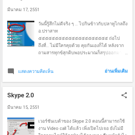
ในรูปแบบของ MVC (Model View Controllers)
มีนาคม 17, 2551
framework ถ้ามีโอกาสจะเล่าเรื่อง MVC ให้ฟัง
เริ่มกันเลยครับ ๑. ก่อนอื่น เลยจากคราวที่แล้ว
วันนี้รู้สึกไม่ดีจริง ๆ ... ไปกินข้าวกับปลาทูไกลถึง
เมื่อเราส่งข้อมูลออกจะมีโฟลเดอร์ที่มีชื่อเป็น
อ.ปราสาท
ตัวเลขหลายหลักภายในจะประกอบด้วย txt
๕๕๕๕๕๕๕๕๕๕๕๕๕๕๕๕๕๕๕๕๕ ถ่อไป
ไฟล์จำนวนหนึ่ง เราไม่ต้องทำอะไรมากแค่
ถึงที่... ไม่มีใครคุยด้วย คุยกันเองก็ได้ หลังจาก
เพียง zip มันไว้ก่อน เพราะการจะอัปโหลด
ถามสารทุกข์สุกดิบพอประมาณก็สรุปออกมาว่า
ข้อมูลเข้าทีละไฟล์นี่มันลำบาก แต่ถ้า zip ไว้
- ครูนรินทร์ รับหน้าที่ ออกแบบ User Interface
อัปโหลดทีเดียวแล้วปล่อยให้เป็นหน้าที่ของ
- ครูป๋อง รับหน้าที่ จัดการฐานข้อมูล - ครูมนตรี
Joomla ในการแตกไฟล์ ตลอดจนนำเข้าข้อมูล
อ่านเพิ่มเติม
แสดงความคิดเห็น
รับหน้าที่ coding ก่อนแยกย้ายกันไป ก็พอได้
โคตรง่ายเลยขอบอก ๒. เก็บภาพส่วน backend
อะไรติดมาทำบ้าง ขอบคุณครูนรินทร์อุตส่า
ของ Joomla 1.5 สำหรับการอัปโหลดไฟล์ zip
แวะมารับ พานั่งรถ ชมวิว ทั้งวัน ว่าแล้วก็ทำงาน
ทั้งนี้โดยความช่วยเหลือจาก ไลบรารี่ของ
Skype 2.0
ตามหน้าที่ของเราดีกว่า เริ่มจาก เข้าโปรแกรม
Joomla งา...
SMIS ๑. คลิ๊กที่ "ระบบงานการจัดการระบบ" ใส่
มีนาคม 15, 2551
รหัสผ่านให้เรียบร้อย ๒. คลิ๊กที่ "การนำเข้า/ส่ง
ออกข้อมูล" -> การส่งข้อมูลให้เขตพื้นที่ ๓.
เวอร์ชันเบต้าของ Skype 2.0 ตอนนี้สามารถใช้
หน้าต่างด้านล่างคลิกเลือก โฟลเดอร์ที่ต้องการ
งาน Video call ได้แล้ว เพิ่งเปิดไปเจอ ยังไม่มี
ส่งข้อมูลออก ในที่นี้เลือกโฟลเดอร์ export ๔.