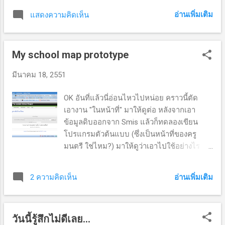
ภาษาอังกฤษ ลองไปฝึกภาษาดูครับ ไปดูคุณตูบ
อ่านเพิ่มเติม
แสดงความคิดเห็น
My school map prototype
มีนาคม 18, 2551
OK อันที่แล้วนี่อ่อนไหวไปหน่อย คราวนี้ตัด
เอางาน "ในหน้าที่" มาให้ดูต่อ หลังจากเอา
ข้อมูลดิบออกจาก Smis แล้วก็ทดลองเขียน
โปรแกรมตัวต้นแบบ (ซึ่งเป็นหน้าที่ของครู
มนตรี ใช่ไหม?) มาให้ดูว่าเอาไปใช้อย่างไร
ออกตัวไว้ก่อนว่าจริง ๆ แล้วคิดจะทำลักษณะ
ของสารสนเทศแบบนี้นานแล้วแต่ว่าจะนำไปใช้
อ่านเพิ่มเติม
2 ความคิดเห็น
กับอีก project หนึ่ง วันนี้หยิบมันมาปรับใช้เป็น
โปรแกรมต้นแบบ ไปพลาง ๆ ก่อน ที่จะให้ดูเป็น
โปรแกรมที่เขียนให้เป็น component และ
วันนี้รู้สึกไม่ดีเลย...
โมดูล สำหรับ Joomla 1.5 โดยตัวระบบเขียน