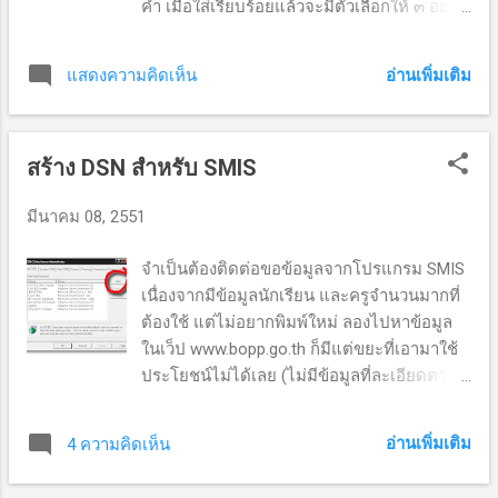
คำ เมื่อใส่เรียบร้อยแล้วจะมีตัวเลือกให้ ๓ อย่าง
plugin ชื่อ Authentication - Joomla และเปิด
คือ test me , teach me และ play game ซึ่ง
การใช้งาน plugin ชื่อ Authentication - jfusion
โปรแกรมจะพาไปสู่การอ่านคำที่เราใส่ลงไป
แทน ๔. ยังอยู่ในส่วนของ plugins manager อยู่
อ่านเพิ่มเติม
แสดงความคิดเห็น
ผมลองใส่มั่ว ๆ ไป มันก็ฉลาดพอที่จะบอกเราว่า
ครับ แต่คราวนี้ไปที่หน้าสอง ปิดการทำงาน
คำที่เติมลงไปนั้นไม่ได้อยู่ในสารบบ และให้เรา
pluginชื่อ User - Joomla! และเปิดการใช้งาน
เติมลงไปใหม่ จนกว่าจะสมบูรณ์ จากนั้นจึงพา
User - JFusion แทนครับ ๕. ท...
สร้าง DSN สำหรับ SMIS
เรา ไปเรียนการสะกดคำ การอ่านที่ถูกต้อง รวม
ทั้งรูปประโยค เมื่อเราฝึกเรียบร้อย มีเฉลย และ
มีนาคม 08, 2551
สรุปว่าเราได้คะแนนเท่าไหร่ หากไม่ต้องการ
เติมคำเอง จะมี sample lists ให้เราเลือก
จำเป็นต้องติดต่อขอข้อมูลจากโปรแกรม SMIS
มากมาย ซึ่งใน sample lists เราสามารถฝึก
เนื่องจากมีข้อมูลนักเรียน และครูจำนวนมากที่
เล่นเกม และพิมพ์คำเหล่านั้นออกมาได้ด้วย เจ๋ง
ต้องใช้ แต่ไม่อยากพิมพ์ใหม่ ลองไปหาข้อมูล
จริง ๆ ปัญหาเดียวที่มี คือ การออกเสียงจาก
ในเว็ป www.bopp.go.th ก็มีแต่ขยะที่เอามาใช้
เจ้าของภาษา เล่นเอาคนฟังมึนตึบเลย ก็ให้ขะ
ประโยชน์ไม่ได้เลย (ไม่มีข้อมูลที่ละเอียดตาม
แมร์ สะดับ ปรัง จะฟังออกได้ไง ดีที่มีตัวอย่าง
ต้องการ) เลยเขียนโค้ดเพื่อติดต่อฐานข้อมูล
ประโยคมาให้ ทำให้เราสามารถเดาศัพท์นั้นได้
และคิวรี่ข้อมูล เอามาใช้เอง วิธีการ ๑. Start ->
รอดตัวไป ว่าแล้วจะช้าอยู่ใย ไปเล่นกันเลย....
อ่านเพิ่มเติม
4 ความคิดเห็น
setting ->control panel -> Administrator -
>Data Source Administrator จะได้หน้าต่าง