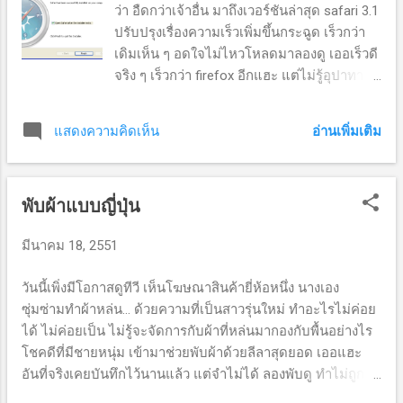
ว่า อืดกว่าเจ้าอื่น มาถึงเวอร์ชันล่าสุด safari 3.1
ปรับปรุงเรื่องความเร็วเพิ่มขึ้นกระฉูด เร็วกว่า
เดิมเห็น ๆ อดใจไม่ไหวโหลดมาลองดู เออเร็วดี
จริง ๆ เร็วกว่า firefox อีกแฮะ แต่ไม่รู้อุปาทาน
ไปเองหรือเปล่านะครับ ไปดูคนอื่น ๆ เขาก็บอก
ว่าเร็วขึ้นจริง ๆ สนใจไปโหลดมาเล่นดู
อ่านเพิ่มเติม
แสดงความคิดเห็น
นอกจากความสวยงาม ตามสไตล์ Mac แล้ว ยัง
ได้ความเร็วในการเรียกดูเน็ตดีขึ้นอีกต่างหาก
ตัดภาพมาให้ดูครับ หน้าต่างติดตั้ง ลองดูเว็ป
พับผ้าแบบญี่ปุ่น
www.krusurin.net safari 3.1 กับโต๊ะทำงานครู
ป๋อง สรุป... วัตถุประสงค์ที่ผมติดตั้ง safari
มีนาคม 18, 2551
เพราะเอาไว้ทดสอบเว็ป ว่าเว็ปที่สร้างสามารถ
ใช้งานกับ browser ทุกค่ายหรือไม่ ถ้าไม่ได้จะ
วันนี้เพิ่งมีโอกาสดูทีวี เห็นโฆษณาสินค้ายี่ห้อหนึ่ง นางเอง
ได้หาทางแก้ไข เท่าที่ดูในบอร์ด หรือกระทู้ต่าง
ซุ่มซ่ามทำผ้าหล่น... ด้วยความที่เป็นสาวรุ่นใหม่ ทำอะไรไม่ค่อย
ๆ พบว่าบางเว็ปจะมีปัญหากับ สระลอย แต่บาง
ได้ ไม่ค่อยเป็น ไม่รู้จะจัดการกับผ้าที่หล่นมากองกับพื้นอย่างไร
เว็ปไม่เป็น ดาวน์โหลด safari 3.1 ได้ที่นี่ ร่วม
โชคดีที่มีชายหนุ่ม เข้ามาช่วยพับผ้าด้วยลีลาสุดยอด เออแฮะ
ถกปัญหา safari ได้ที่นี่
อันที่จริงเคยบันทึกไว้นานแล้ว แต่จำไม่ได้ ลองพับดู ทำไม่ถูกซะ
งั้น กลับไปรื้อเอามาเก็บไว้อีกทีดีเหมือนกัน อันนี้เขาอธิบายเป็น