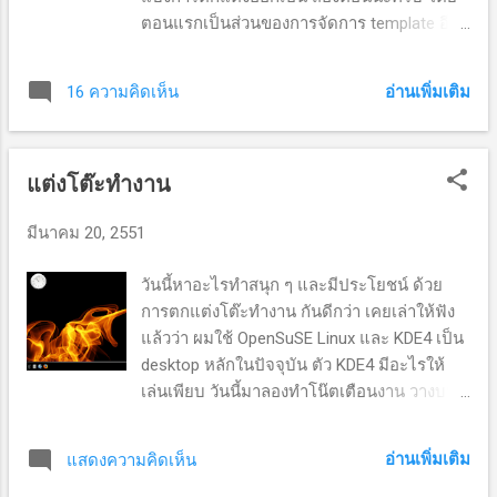
ตอนแรกเป็นส่วนของการจัดการ template อีก
ตอนจะเป็นการจัดองค์ประกอบอื่น ๆ วิธีการ ๑.
ก่อนอื่นเราต้องสำรองข้อมูล template ก่อน กัน
อ่านเพิ่มเติม
16 ความคิดเห็น
พลาด... โดยเริ่มจากเข้าไปในส่วน admin คลิ๊ก
ที่ รูปแบบ -> แก้ไข HTML คลิกที่ ดาวน์โหลด
แม่แบบฉบับเต็ม ให้จัดเก็บ template ที่เราใช้
แต่งโต๊ะทำงาน
อยู่ให้เรียบร้อย ๒. ไปดาวน์โหลด template
สำหรับ blogger ที่มีให้เลือกมากมายจากที่นี่
มีนาคม 20, 2551
Blogger Buster FinalSense Blogger
Templates Blogspot Templates Gecko & Fly
วันนี้หาอะไรทำสนุก ๆ และมีประโยชน์ ด้วย
Mashable: 50 Beautiful Blogger Templates ๓.
การตกแต่งโต๊ะทำงาน กันดีกว่า เคยเล่าให้ฟัง
template ที่ดาวน์โหลดมาและสามารถนำเอา
แล้วว่า ผมใช้ OpenSuSE Linux และ KDE4 เป็น
ไปใช้ได้จะต้องมีนามสกุล .xml แต่บางเว็ป จะ
desktop หลักในปัจจุบัน ตัว KDE4 มีอะไรให้
อยู่ในรูปไฟล์ .zip ก็ให้ทำการแตกไฟล์ ออกให้
เล่นเพียบ วันนี้มาลองทำโน๊ตเตือนงาน วางบน
เรียบร้อย ซึ่งพอแตกไฟล์ออกแล้วจะต้องได้
โต๊ะกัน มาเริ่มกันเลย... ๑. มาดูก่อนว่าโต๊ะ
ไฟล์นามสกุล .xml คิดว่าถึงตอนนี้คงได้
ทำงานผมก่อนแต่ง ๒. คลิกขวาบนหน้าจอ คลิก
template ที่พอใจสักตัวนะครับ ๔. ที่เมนูเดิม คือ
อ่านเพิ่มเติม
แสดงความคิดเห็น
Add Widgets ๓. เลื่อนไปเลือก Notes จากนั้น
รูปแบบ -> แก้ไข HTML คราวนี้เราจะอัปโหลด