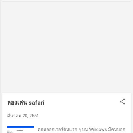
คลิก Add widget ๔. จะได้โน๊ตเตือนบนโต๊ะซึ่ง
template ใหม่ขึ้นไป โดยจัดการ browse เลือก
เป็นค่ามาตรฐานของโปรแกรม ๕. คลิกที่
ไฟล์ .xml ที่เตรียมไว้ จา...
บริเวณข้อความและเปลี่ยนเป็นข้อความที่
ต้องการ ๖. วิธีปรับตัวอักษร ให้คลิกที่ไอคอนรูป
กุญแจ ๗. ปรับสี ขนาดตัวอักษร แบบตัวอักษร
ตามต้องการ ๘. เรียบร้อยแล้วก็จะได้หน้าต่าง
โต๊ะทำงาน ประมาณนี้ครับ
ลองเล่น safari
มีนาคม 20, 2551
ตอนออกเวอร์ชันแรก ๆ บน Windows มีคนบอก