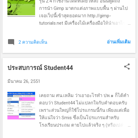
รุ่น 2.4 ก็ใช้งานได้ดีทีเดียวหละ อันนี้พูดถึง
การนำ Gimp มาตกแต่งภาพแบบพื้น ๆ ผ่านไป
เจอเว็ปนี้เข้าสุดยอดมาก http://gimp-
tutorials.net มีเครื่องไม้เครื่องมือให้นำเอาไป
ตกแต่งเพียบ ไม่ว่าจะเป็น brush หรือ gradient
แบบต่าง ๆ นอกจากนี้ยังค้นพบความลับที่สำคัญ
อ่านเพิ่มเติม
2 ความคิดเห็น
มาก ๆ นั่นคือ เราสามารถนำเอารูปแบบ brush
หรือ gradient ที่สร้างไว้สำหรับ Photoshop มา
ติดตั้งลงใน Gimp ได้อีกด้วย งานนี้เลยสนุกกับ
ประสบการณ์ Student44
การวาดภาพ แต่งภาพ จนลืมโลกเลย และหลัง
จากตกแต่งอย่างเมามันก็สรุปออกมาเละ ๆ
มีนาคม 26, 2551
แบบนี้ครับ
เคยถาม ศน.เหลิม ว่าเอาอะไรทำ ปพ.๑ ก็ได้คำ
ตอบว่า Student44 ไม่แปลกใจกับคำตอบครับ
เพราะส่วนใหญ่ก็ใช้โปรแกรมนี้กัน เพียงแต่เพื่อ
ให้แน่ใจว่า Smis ซึ่งเป็นโปรแกรมสำหรับ
โรงเรียนประถม ตายไปแล้วจริง ๆ (หรือเปล่า?)
ใช้ Student44 ก็ไม่เป็นไร ไม่มีปัญหาอยู่แล้ว