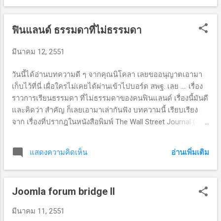
ฟินแลนด์ ธรรมดาที่ไม่ธรรมดา
มีนาคม 12, 2551
วันนี้ได้อ่านบทความดี ๆ จากคุณนิโคลา เลยขออนุญาตเอามา
เก็บไว้ที่นี่ เผื่อใครไม่เคยได้ผ่านเข้าไปบอร์ด สพฐ. เลย .... เรื่อง
ราวการเรียนธรรมดา ที่ไม่ธรรมดาของคนฟินแลนด์ เรื่องนี้มันดี​
และ​คิดว่า​ ​สำ​คัญ​ ​ก็​เลยเอามา​เล่า​กัน​ฟัง​ ​บท​ความ​นี้​ ​เรียบเรียง​
จาก​ ​เรื่องที่ปรากฎ​ใน​หนังสือพิมพ์​ The Wall Street Journal ( ​
หนังสือพิมพ์ธุรกิจของสหรัฐ) ​วันที่​ 29 ​กพ​ 2008. ( ​ใครสนใจ​จะ​
อ่าน​ ​ฉบับ​ดั้งเดิม​ ​ไปดู​ได้​ที่​
อ่านเพิ่มเติม
แสดงความคิดเห็น
http://online.wsj.com/article/SB120425355065601997.html?
mod=ONLX "ทำ​ไมเด็กชาวฟินแลนด์​ ​ถึง​ได้​ฉลาด​ ( ​หรือ​จะ​แปล
ว่า​ '​เก่ง​') ​นัก" ( What makes Finnish Kids SO SMART? ) ​พบว่า​ ​
Joomla forum bridge II
นักเรียนวัยสิบห้า​ ​จาก​ฟินแลนด์​ ​ทำ​ข้อสอบมาตรฐาน​ ​ซึ่ง​ได้​
ทดสอบ​กับ​เด็ก​จาก​ 57 ​ประ​เทศ​ ​ได้​คะ​แนนสูงที่สุด​ ​ทั้งๆ​ที่​ใน​บท​
มีนาคม 11, 2551
ความ​กล่าวว่า​ ​เด็กนักเรียน​ใน​ฟินแลนด์มีการบ้านที่​ต้อง​ทำ​นาน