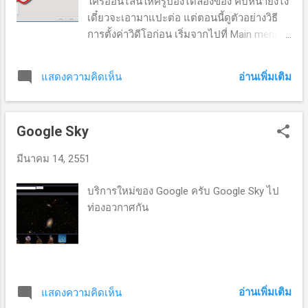
ใครออนไลน์ให้ครูป๋องได้ลองของ คืบหน้ายังไง
เรียบร้อยกดปุ่มตกลง หากไม่มีอะไรผิดพลาด
เดี๋ยวจะเอามาแปะต่อ แต่ตอนนี้ดูตัวอย่างวิธี
จะบอกเราว่าถ่ายโอนข้อมูลเรียบร้อย พร้อม
การตั้งค่าวิดีโอก่อน เริ่มจากไปที่ Main menu
รายงานจำนวนนักเรียนที่โอน ๕. ภายในก็จะได้
(icon สีฟ้ามุมล่างซ้าย) -> Options -> Video
ออกมาประมาณนี้ มีไฟล์เพียบ ... ๖. ลองเปิด
Devices แล้วตั้งค่าตามภาพเลย จากภาพจะเห็น
ไฟล์ student.txt ดูจะได้อะไรประมาณนี้ เดี๋ยว
อ่านเพิ่มเติม
แสดงความคิดเห็น
ว่า Skype มองเห็นกล้อง Acer ได้อัตโนมัติ
มาต่อภาคสอง
สะดวกมาก ๆ เพราะไม่ต้องไปยุ่งกับปัญหา
webcam เหมือนก่อนอีก ไปโหลดมาเล่นดูครับ
Google Sky
มีนาคม 14, 2551
บริการใหม่ของ Google ครับ Google Sky ไป
ท่องอวกาศกัน
อ่านเพิ่มเติม
แสดงความคิดเห็น