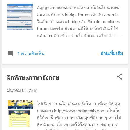
เกินครึ่งชั่วโมงน้อยมาก​ ​ไม่​มีการแบ่งห้องเด็กเก่ง​ ​หรือ​ไม่​เก่ง​ ​ไม่​
สัญญาว่าจะมาต่อตอนสอง แต่ก็เว้นไปนานพอ
แบ่งห้องคิงส์​ ​ไม่​มีการข้อสอบวัดมาตรฐาน​( standardized
สมควร กับการ bridge forum เข้ากับ Joomla
testing ) ​ตามระดับชั้นต่างๆ​ ​ไม่​มีการจัดว่า​...
ในตัวอย่างผมจะ bridge กับ Simple machines
forum นะครับ ส่วนท่านที่ใช้บอร์ดตัวอื่น ก็ใช้
หลักการเดียวกัน.... มาเริ่มกันเลย เครื่องมือที่ผม
นำมาใช้คือ component และ plugin ที่ชื่อ
JFusion ๑. ติดตั้ง Simple machines forum ไป
อ่านเพิ่มเติม
1 ความคิดเห็น
ตามปกติ (แนะนำว่าให้เก็บไว้ใต้ Joomla)
ตัวอย่างผมติด Joomla ที่ /home/www/j150r
และติด SMF ไว้ที่ /home/www/j150r/smf
ฝึกทักษะภาษาอังกฤษ
สาเหตุที่ติดไว้ใต้ Joomla เพราะสะดวกในการ
อ้างอิงพาธ ระหว่างขั้นตอนการติดตั้งครับ ๒.
มีนาคม 09, 2551
ไปดาวน์โหลด JFusion ได้ที่นี่ พอได้มาแล้ว ก็
แตกไฟล์ออกครับ เพราะในนั้นจะมีทั้ง
ไปเรื่อย ๆ บนโลกอินเตอร์เน็ต เจอนี่เข้าให้ สุด
component และ plugin อีกสองตัว ให้ติดตั้ง
ยอดมาก http://www.spellingcity.com เป็นเว็ป
ทั้งหมดเลยครับ คิดว่าขั้นนี้คงไม่ติดอะไรนะ
ที่ให้เราฝึกทักษะภาษาอังกฤษที่ดีมาก ๆ หากไป
ครับ ติดตั้งไปเลย ๓. ไปที่ Extensions ->
ที่หน้าแรก เว็ปเขาจะให้ใส่คำภาษาอังกฤษ ๕
plugins manager ที่หน้าแรก ให้ปิดการทำงาน