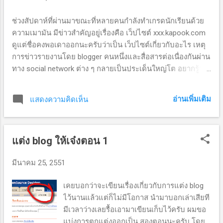
ช่วงสัปดาห์ที่ผ่านมาขณะที่หลายคนกำลังทำเกรดนักเรียนด้วย
ความเมามัน มีข่าวสำคัญอยู่เรื่องคือ เว็ปไซต์ xxx.kapook.com
ดูแต่ชื่อคงพอเดาออกนะครับว่าเป็น เว็ปไซต์เกี่ยวกับอะไร เหตุ
การข่าวรายงานโดย blogger คนหนึ่งและสื่อสารต่อเนื่องกันผ่าน
ทาง social network ต่าง ๆ กลายเป็นประเด็นใหญ่โต อยากรู้ว่า
อะไรเป็นอะไรก็ลองใส่คำค้นนี้ลงใน google ดูครับ
site:xxx.kapook.com สาเหตุที่มันดังคงเพราะเว็ปไซต์
อ่านเพิ่มเติม
แสดงความคิดเห็น
www.kapook.com ดัง และมีคนใช้จำนวนมาก เรื่องนี้เลยโยงไป
สู่จริยธรรมบนเน็ตไปด้วย แม้ว่าเจ้าของอาจตั้งใจที่จะทำ SEO
ก็ตามเถอะแต่ก็ไม่เหมาะสมด้วยประการทั้งปวง จั่วหัวมาซะยาว
แต่ง blog ให้เจ๋งตอน 1
ตั้งใจจะบอกว่า คำค้นยอดฮิตของปี ๒๕๕๐ มีดังต่อไปนี้ 1.​คำ​ค้น​
หายอดนิยมแห่งปี​ 2550 • ​เกมส์ • ​ฟังเพลง • ​ดูดวง • ​เกมส์​แต่งตัว
มีนาคม 25, 2551
• ​ไทยรัฐ • ​กลอน • ​งานราชการ • ​เนื้อเพลง • ​ข่าว 2.​คำ​ค้น​หามา​
แรงแห่งปี​ 2550 • ​เกมส์ทำ​อาหาร • ​สุดที่รัก​ (เพลง​จาก​วง​
เคยบอกว่าจะเขียนเรื่องเกี่ยวกับการแต่ง blog
Retrospect) • ​เกมส์​แต่งตัว • Cabal (เกม) • ​จตุคามรามเทพ •
ไว้นานแล้วแต่ก็ไม่มีโอกาส นำมาบอกเล่าเสียที
Ret...
มีเวลาว่างเลยรื้อเอามาเขียนเก็บไว้ครับ ผมขอ
แบ่งการตกแต่งออกเป็น สองตอนนะครับ โดย