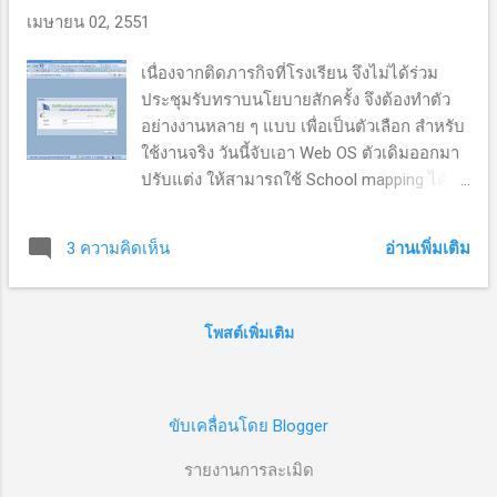
เมษายน 02, 2551
ดับเบิลคลิกเท่านั้น ตัว cat...
เนื่องจากติดภารกิจที่โรงเรียน จึงไม่ได้ร่วม
ประชุมรับทราบนโยบายสักครั้ง จึงต้องทำตัว
อย่างงานหลาย ๆ แบบ เพื่อเป็นตัวเลือก สำหรับ
ใช้งานจริง วันนี้จับเอา Web OS ตัวเดิมออกมา
ปรับแต่ง ให้สามารถใช้ School mapping ได้
ด้วย ซึ่งข้อดีคือ ผู้ใช้จะไม่มีความรู้สึกว่าเป็น
Web application แต่มันออกไปทาง ระบบ
อ่านเพิ่มเติม
3 ความคิดเห็น
ปฏิบัติการตัวหนึ่งบน web มากกว่า ตัดตัว
ต้นแบบมาให้ดูครับ... (หน้าต่างล็อกอิน) (เมื่อ
คลิก School map จะได้หน้าตาประมาณนี้)
โพสต์เพิ่มเติม
(เราสามารถเรียงข้อมูลได้ตามต้องการ) (ผล
จากการเรียง จำนวนนักเรียนชายจากมากไป
น้อย) (สุดท้ายตัดหน้าต่างกำหนดค่าพื้นหลัง
ของ OS ) เนื่องจากยังไม่เห็นข้อมูลว่า โจทย์
ขับเคลื่อนโดย Blogger
ต้องการ report แบบไหนบ้าง เลยทำแค่ตัว
รายงานการละเมิด
ต้นแบบไว้ก่อน ส่วนอื่นคงต้องพบปะคณะ