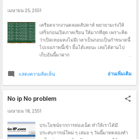
ค้นหาดูในเน็ต อ่าฮ้า ลองดู... ไม่บอกนะครับว่า
เมษายน 25, 2551
เอาไอ้เจ้าตัวนี้มาจากไหน เครื่องมือช่วยชีวิต
แบบนี้ถามช่างซ่อมคอม ทุกร้านรู้จักหมด
เครียดจากงานตลอดสัปดาห์ พยายามเร่งให้
แน่นอน ว่าแล้วก็ต่อเน็ต โหลดออกมาใช้เวลา
เสร็จก่อนเปิดภาคเรียน ให้มากที่สุด เพราะคิด
ชั่วโมงกว่า เสร็จแล้วก็เขียนลงแผ่น พอบูต
ว่าเปิดเทอมคงไม่มีเวลาเป็นกอบเป็นกำขนาดนี้
เครื่องจากแผ่น ก็จัดการ เปิดโปรแกรมเพื่อใช้
ไปเจอภาพนี้เข้า ยิ้มได้เลยนะ เลยได้ตามไป
ซ่อมทันที โปรแกรมที่เกี่ยวกับ พาร์ติชัน ของ
เก็บอันนี้มาฝาก
Windows XPE มีหลายตัว แต่เลือกใช้ Acronis
http://www.catb.org/~esr/faqs/smart-
Disk Director suite ใครที่มีปัญหาแบบเดียวกัน
questions.html เวอร์ชันภาษาไทยทีม ทะเล
ก็ลองทำดูได้ครับ ๑. น่าตาโปรแกรม จะพบว่า
อ่านเพิ่มเติม
แสดงความคิดเห็น
แปลไว้ที่นี่ http://wiki.opentle.org/Smart-
ตอนนี้ Drive C มี 0 byte สำหรับ free space
questions
(ซึ่งเป็นปัญหาอยู่) ๒.เลือกไดรฟ์ที่ต้องการซ่อม
...
No ip No problem
เมษายน 18, 2551
ประโยชน์จากการท่องเน็ต ทำให้เราได้มี
ประสบการณ์ใหม่ ๆ เสมอ ๆ วันนี้มาทดลองทำ