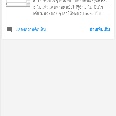
อะไรเล่นสนุก ๆ กันครับ... หลายคนคงรู้จัก no-
ip ไปแล้วแต่หลายคนยังไม่รู้จัก.... ไม่เป็นไร
เดี๋ยวผมจะค่อย ๆ เล่าให้ฟังครับ no-ip เป็น
บริการ dynamic ip อิสระให้แก่สมาชิก ก่อนที่
เราจะมาทำความรู้จักกับ dynamic ip อีกคำที่
อ่านเพิ่มเติม
แสดงความคิดเห็น
ต้องรู้คือ static ip ... ครับ ชื่อของมันก็บอกอยู่
แล้ว ว่าเป็น ip แบบคงที่ ว่ากันเรื่อง ip นี่คงยาว
แต่ผมขอสรุปสั้น ๆ เลยละกันว่าไอ้เจ้า static ip
เอาไปใช้ในการสร้าง host หรือ website ครับ
นั่นคือ ใครที่อยากได้ หรืออยากทำ host เอง จะ
ต้องมี static ip เพื่อใช้ในการอ้างอิงตำแหน่งบ
นเว็ปไซต์ พูดแล้วอาจมีงง สรุปสั้น ๆ เลยว่าใคร
ไม่มี static ip ก็ตั้งเว็ปไซต์ไม่ได้...ว่างั้นดีกว่านะ
คนธรรมดาอย่างเรา ๆ หากอยากได้ static ip ก็
ไปคุยกับองค์การโทรศัพท์ เขาจะแจ้งให้เรา
ทราบว่าตำแหน่งหรือสถานที่ที่เราอยู่มีบริการ
static ip หรือเปล่า หรือหากอยู่บ้านนอก อีก
บริการหนึ่งก็คือ ip-star ซึ่งก็มีบริการ static ip
เช่นเดียวกัน สรุปแล้ว ทำเลที่ตั้งไม่เกี่ยวครับ อยู่