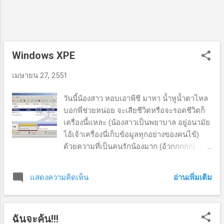
Windows XPE
เมษายน 27, 2551
วันนี้น้องสาว หอบเอาพีซี มาหา น้ำหูน้ำตาไหล
บอกพี่ช่วยหน่อย จะเสียชีวิตหรือจะรอดชีวิตก็
เครื่องนี้แหละ (น้องสาวเป็นพยาบาล อยู่อนามัย
ไอ้เจ้าเครื่องนี่เก็บข้อมูลทุกอย่างของคนไข้)
ด้วยความที่เป็นคนรักน้องมาก (อ้วกกกกก) ก็รีบ
กุลีกุจอ เช็คเครื่องให้ อุแม่เจ้า พาร์ติชันพัง เจ้า
น้องสาวตัวดีเร่งอีกพี่มันพังแล้วจะทำไง ช่วยที
อ่านเพิ่มเติม
แสดงความคิดเห็น
นะช่วยที ไอ้เราเห็นแล้วก็สงสาร ครั้นจะถอด
เอาฮาร์ดไดรฟ์ ออกมาก็ไม่มีเครื่องพีซีอีกนั่น
แหละ (ปัจจุบันใช้แล็ปท็อปซึ่งติด OpenSuSE
ฉันจะค้น!!!
ครับ) คิดได้ว่า ครูมนตรี เคยพูดถึง WinPE เลย