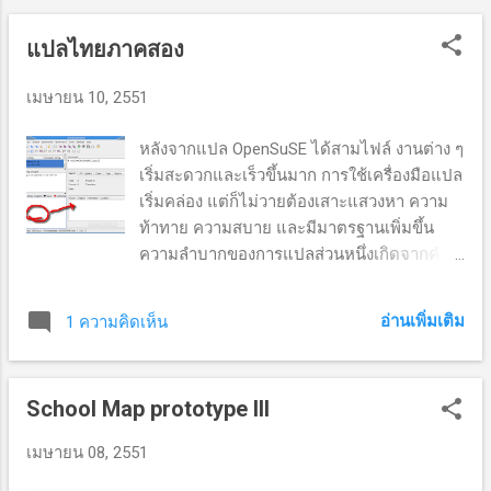
ที่ไหนก็มี static ip ได้ อ่า ฮ้า เจ๋ง งั้นต...
แปลไทยภาคสอง
เมษายน 10, 2551
หลังจากแปล OpenSuSE ได้สามไฟล์ งานต่าง ๆ
เริ่มสะดวกและเร็วขึ้นมาก การใช้เครื่องมือแปล
เริ่มคล่อง แต่ก็ไม่วายต้องเสาะแสวงหา ความ
ท้าทาย ความสบาย และมีมาตรฐานเพิ่มขึ้น
ความลำบากของการแปลส่วนหนึ่งเกิดจากคำ
ศัพท์ ทั้งศัพท์พื้นฐานและศัพท์เฉพาะ เนื่องจาก
ยังเป็นมือใหม่ในการแปลเลยต้องเปิดเครื่องมือ
อ่านเพิ่มเติม
1 ความคิดเห็น
ช่วยแปล ไม่ว่าจะเป็น stardict , longdo web ,
http://www.opentle.org/ossglossary/ หรือ
แม้แต่ http://www.opentle.org/osscorpus/ ซึ่ง
School Map prototype III
หากดูจากเครื่องมือแล้ว สำหรับมือใหม่ก็นับว่า
สยองเอาการทีเดียว เอาหละ ไหน ๆ ก็ลุยมาแล้ว
เมษายน 08, 2551
เรามาทำอะไรให้ชีวิตง่ายขึ้นดีกว่า ก็เจ้า
KBabel นี่หล่ะ เอามันมาทำให้เกิดประโยชน์