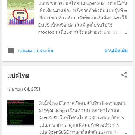
หลบจากการแปลไทยบน OpenSuSE มาหนึ่งวัน
เต็มที่ มาลุยกันเลยครับ ๑. ก่อนอื่นไป
เพื่อเขียนงานต่อ... หลังจากทำตัวต้นแบบรุ่นที่ ๒
ดาวน์โหลด po file ของ KDE ที่ชาวบ้านเขา
เรียบร้อยแล้ว กลับมานั่งคิดว่าแล้วทีมงานจะใช้
แปลไว้แล้ว ตามนี้เลย
ExtJS เป็นหรือเปล่า ในที่สุดก็ปรับไปใช้
http://techbase.kde.org/Development/Tutoria
mootools เนื่องจากใช้งานง่ายกว่ามาก อย่าง
ls/Localization/Building_KDE%27s_l10n_Mo
น้อย ๆ ทีมงานน่าจะเรียนรู้ได้เร็ว (หากยังไม่
dule#Step_2:_l10n ๒. เนื่องจากไม่มีใครสอน
เคยลอง) นอกจากนี้ได้ทำตัว wrap เพื่อให้
แต่ใช้วิธีดำดินถึงมีเว็ป http://kbabel.kde.org/
อ่านเพิ่มเติม
แสดงความคิดเห็น
สะดวกในการเรียกใช้ร่วมกัน จากนี้ไปก็รอเพียง
คู่มือภาษาไทยก็ไม่มี ดังนั้นอย่าถือสาหาก
ข้อมูล (ที่ต้องประชุมร่วมกันอีก ๔ ครั้ง) ตอนนี้
ข้าพเจ้าพาหลงทาง ๓. ต่อกันดีกว่า เมื่อเปิด
ติดปัญหาเรื่องเดียว คือ การเพิ่มความสามารถ
KBabel ขึ้นมาจะพบว่าส่วนของ Search ว่าง
แปลไทย
แสดงสถิติในรูปของ chart แบบเดียวกับ
เปล่า...
google chart โดยส่งการประมวลผลแบบ real
เมษายน 04, 2551
time ปัญหาที่ว่าคือสระของ flash chart หายบน
ระบบปฏิบัติการ Linux (OpenSuSE) นอกนั้นก็ดู
วันนี้เพิ่งจะมีโอกาสเปิดเมล์ ได้รับข้อความตอบ
เรียบร้อยดี... (บน OpenSuSE สระบนจะหายไป
จากคุณ donga เรื่อง การแปลภาษาไทยบน
หมด คิดว่าน่าจะเป็นเพราะฟอนต์) ใช้ Safari
OpenSuSE โดยโฟกัสไปที่ KDE เลยเอาวิธีการ
และ Internet Explorer บน Windows ไม่มี
แปลภาษามาเล่าสู่กันฟัง ผมนำตัวอย่างการ
ปัญหา (อีกชาร์ตหนึ่งบน Linux ปัญหาเดียวกัน)
แปล OpenSuSE มาเล่าก็แล้วกันนะครับ จะได้
(บน Windows กลับไม่มีปัญหาเช่นเดียวกัน)