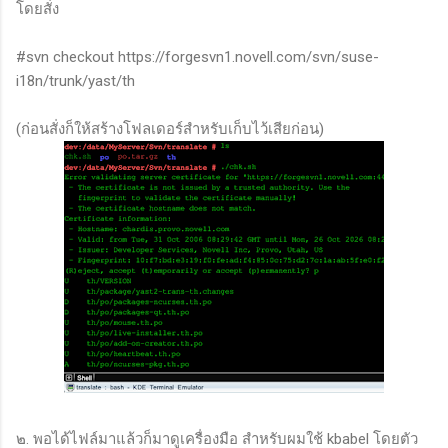
โดยสั่ง
#svn checkout https://forgesvn1.novell.com/svn/suse-
i18n/trunk/yast/th
(ก่อนสั่งก็ให้สร้างโฟลเดอร์สำหรับเก็บไว้เสียก่อน)
๒. พอได้ไฟล์มาแล้วก็มาดูเครื่องมือ สำหรับผมใช้ kbabel โดยตัว