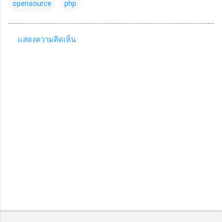
opensource
php
แสดงความคิดเห็น
ค
ว
า
ม
คิ
ด
เ
ห็
น