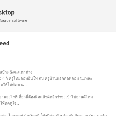
ข้ามไปที่เนื้อหาหลัก
sktop
Source software
Feed
ันบ้าง ถึงจะแตกต่าง
าดัง ๆ ก็ ครูไทยดอทอินโฟ กับ ครูบ้านนอกดอทคอม นี่แหละ
ตให้ได้ติดตาม...
่านอะไรทีเดี๋ยวนี้ต้องคิดแล้วคิดอีกว่าจะเข้าไปอ่านดีไหม
ห้หดหู่ใจ...
งข่าวโกลาหล(ส่วนใหญ่) ก็ยังมีข่าวดี ๆ สำหรับติดตามเสมอ ๆ ครับ