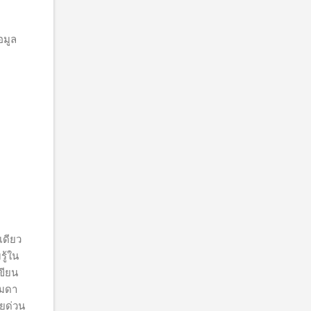
อมูล
เดียว
รู้ใน
เขียน
รมดา
ดยด่วน