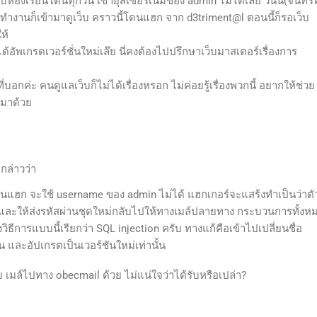
้เว็บห้องเรียนโดนทุกวัน เข้ายุสเซอร์เนมของ admin ไม่ได้เลย วันนี้(จันทร์ที
ี่ทำงานก็เข้ามาดูเว็บ คราวนี้โดนแฮก จาก d3triment@l ตอนนี้ก็รอเว็บ
ห้
ได้อัพเกรดเวอร์ชั่นใหม่เล๊ย นี่คงต้องไปปรึกษาเว็บมาสเตอร์เรื่องการ
่บอกค่ะ คนดูแลเว็บก็ไม่ได้เรื่องหรอก ไม่ค่อยรู้เรื่องพวกนี้ อยากให้ช่วย
มาด้วย
กล่าวว่า
ดนแฮก จะใช้ username ของ admin ไม่ได้ แฮกเกอร์จะแสร้งทำเป็นว่าตั
 และให้ส่งรหัสผ่านชุดใหม่กลับไปให้ทางเมล์ปลายทาง กระบวนการทั้งห
งวิธีการแบบนี้เรียกว่า SQL injection ครับ ทางแก้คือเข้าไปเปลี่ยนชื่อ
ื่น และอัปเกรตเป็นเวอร์ชันใหม่เท่านั้น
 เมล์ไปทาง obecmail ด้วย ไม่แน่ใจว่าได้รับหรือเปล่า?