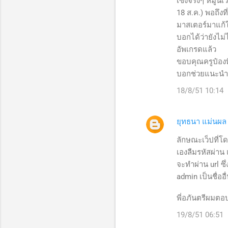
ว
เซ็งจริงๆ หมู่นี
18 ส.ค.) พอถึงท
า
มาสเตอร์มาแก้ใ
ม
บอกได้ว่ายังไม่
คิ
อัพเกรดแล้ว
ด
ขอบคุณครูป๋องที
เ
บอกช่วยแนะนำ
ห็
18/8/51 10:14
น
ยุทธนา แม่นผล
ลักษณะเว็ปที่โ
เองลืมรหัสผ่าน
จะทำผ่าน url ซึ่
admin เป็นชื่ออ
พี่อภันตรีผมตอบ
19/8/51 06:51