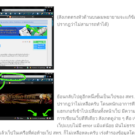
(สังเกตตรงหัวด้านบนผมพยายามจะแก้ข้
ปรากฎว่าไม่สามารถทำได้)
ย้อนกลับไปดูอีกหนึ่งขั้นเป็นเว็ปของ สทร.
ปรากฎว่าไม่เหลือครับ โดนหนักเอาการที
แฮกเกอร์เข้าไปเปลี่ยนทั้งหน้าเว็ป มีความ
การเขียนเว็ปดีทีเดียว สังเกตดูง่าย ๆ คือ 
เว็ปแบบไม่มี error แม้แต่น้อย มันไม่ธร
ด้แล้วเว็ปในเครือที่ต่อท้ายเว็ป สทร. ก็ไม่เหลือหละครับ เร่งสำรองข้อมูลโ