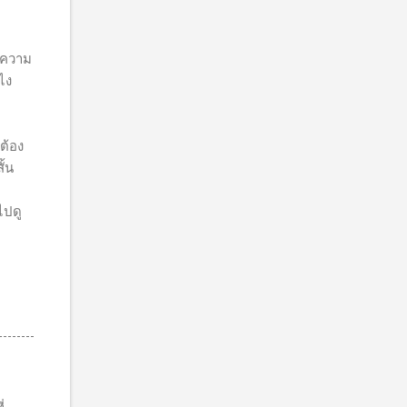
ำความ
ไง
ต้อง
ั้น
ไปดู