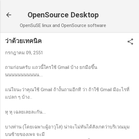
ข้ามไปที่เนื้อหาหลัก
OpenSource Desktop
OpenSuSE linux and OpenSource software
ว่าด้วยเทคนิค
กรกฎาคม 09, 2551
ถามก่อนครับ แถวนี้ใครใช้ Gmail บ้าง ยกมือขึ้น
นนนนนนนนนนน....
แน่ใจนะว่าคุณใช้ Gmail ถ้างั้นถามอีกที ว่า ถ้าใช้ Gmail มีอะไรที่
แปลก ๆ บ้าง...
หุ หุ เฉลยเลยละกัน....
บางท่าน (โดยเฉพาะผู้อาวุโส) น่าจะไม่ทันได้สังเกตว่าบริเวณมุม
บนซ้ายของเพจ จะมี